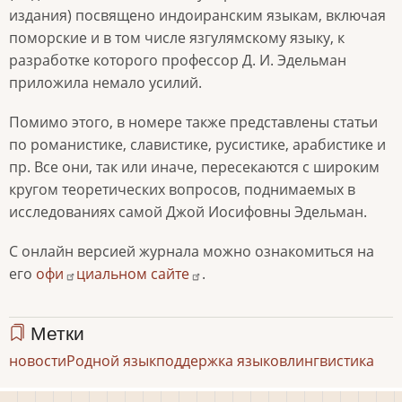
издания) посвящено индоиранским языкам, включая
поморские и в том числе язгулямскому языку, к
разработке которого профессор Д. И. Эдельман
приложила немало усилий.
Помимо этого, в номере также представлены статьи
по романистике, славистике, русистике, арабистике и
пр. Все они, так или иначе, пересекаются с широким
кругом теоретических вопросов, поднимаемых в
исследованиях самой Джой Иосифовны Эдельман.
С онлайн версией журнала можно ознакомиться на
его
офи
циальном сайте
.
Метки
новости
Родной язык
поддержка языков
лингвистика