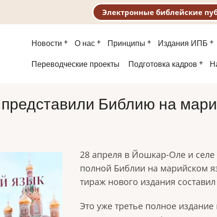
Электронные библейские пу
Основная
Новости
О нас
Принципы
Издания ИПБ
навигация
Второе
Переводческие проекты
Подготовка кадров
Н
меню
 представили Библию на мари
28 апреля в Йошкар-Оле и селе
полной Библии на марийском яз
тираж нового издания составил
Это уже третье полное издание 