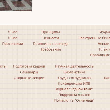
О нас
Принципы
Издан
О нас
Ценности
Электронные библ
Персоналии
Принципы перевода
Новые 
Требования
План 
Правила ис
екты
Подготовка кадров
Научная деятельность
Семинары
Библеистика
Открытые лекции
Труды сотрудников
Бан
Конференции ИПБ
Журнал “Родной язык”
Поддержка языков
Полиглотта "Отче наш"