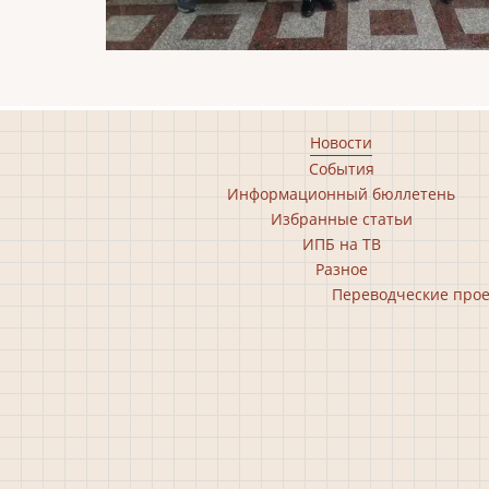
Footer
Новости
События
main
Информационный бюллетень
menu
Избранные статьи
ИПБ на ТВ
Разное
Footer
Переводческие про
second
menu