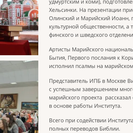
удмуртским и коми), подготовл
Хельсинки. На презентации пр
Олинский и Марийский Иоанн, 
культурной общественности, а 
финского и шведского отделени
Артисты Марийского националь
Бытия, Первого послания к Кор
исполнил псалмы на марийском
Представитель ИПБ в Москве Ви
с успешным завершением много
марийского проекта рассказал
в основе работы Института.
Всего при содействии Институт
полных переводов Библии.